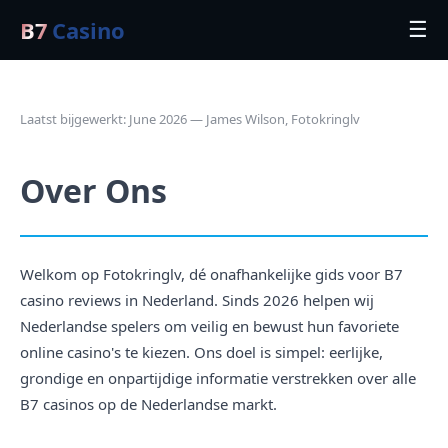
B7
Casino
☰
Laatst bijgewerkt: June 2026 — James Wilson, Fotokringlv
Over Ons
Welkom op Fotokringlv, dé onafhankelijke gids voor B7
casino reviews in Nederland. Sinds 2026 helpen wij
Nederlandse spelers om veilig en bewust hun favoriete
online casino's te kiezen. Ons doel is simpel: eerlijke,
grondige en onpartijdige informatie verstrekken over alle
B7 casinos op de Nederlandse markt.