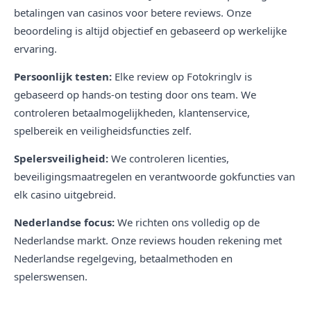
betalingen van casinos voor betere reviews. Onze
beoordeling is altijd objectief en gebaseerd op werkelijke
ervaring.
Persoonlijk testen:
Elke review op Fotokringlv is
gebaseerd op hands-on testing door ons team. We
controleren betaalmogelijkheden, klantenservice,
spelbereik en veiligheidsfuncties zelf.
Spelersveiligheid:
We controleren licenties,
beveiligingsmaatregelen en verantwoorde gokfuncties van
elk casino uitgebreid.
Nederlandse focus:
We richten ons volledig op de
Nederlandse markt. Onze reviews houden rekening met
Nederlandse regelgeving, betaalmethoden en
spelerswensen.