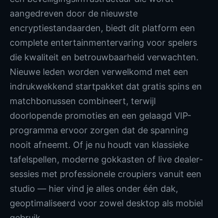
aangedreven door de nieuwste
encryptiestandaarden, biedt dit platform een
complete entertainmentervaring voor spelers
die kwaliteit en betrouwbaarheid verwachten.
Nieuwe leden worden verwelkomd met een
indrukwekkend startpakket dat gratis spins en
matchbonussen combineert, terwijl
doorlopende promoties en een gelaagd VIP-
programma ervoor zorgen dat de spanning
nooit afneemt. Of je nu houdt van klassieke
tafelspellen, moderne gokkasten of live dealer-
sessies met professionele croupiers vanuit een
studio — hier vind je alles onder één dak,
geoptimaliseerd voor zowel desktop als mobiel
gebruik.