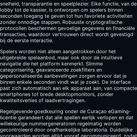
snelheid, transparantie en speelplezier. Elke functie, van de
lobby tot de kassier, is ontworpen om spelers binnen
seconden toegang te geven tot hun favoriete activiteiten
zonder onnodige stappen. Robuuste cryptografische
protocollen beschermen gevoelige gegevens en financiële
transacties, waardoor vertrouwen direct wordt gevestigd
bij de eerste interactie.
Spelers worden niet alleen aangetrokken door het
uitgebreide spelaanbod, maar ook door de intuïtieve
navigatie die het platform kenmerkt. Slimme
categorisering, geavanceerde zoekfilters en
gepersonaliseerde aanbevelingen zorgen ervoor dat je
binnen enkele seconden vindt wat je zoekt. De interface
past zich automatisch aan elk apparaat aan, van compacte
smartphones tot brede desktopmonitors, zonder
kwaliteitsverlies of laadvertragingen.
Regelgevende goedkeuring onder de Curaçao eGaming-
licentie garandeert dat alle spellen eerlijk verlopen en dat
willekeurige nummergeneratoren regelmatig worden
gecontroleerd door onafhankelijke laboratoria. Duidelijke
voorwaarden worden altijd vooraf gecommuniceerd, zodat