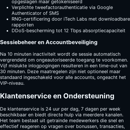
opgeslagen maar getokeniseerd
Verplichte tweefactorauthenticatie via Google
Authenticator of SMS
RNG-certificering door iTech Labs met downloadbare
rapporten
DDoS-bescherming tot 12 Tbps absorptiecapaciteit
Sessiebeheer en Accountbeveiliging
Na 10 minuten inactiviteit wordt de sessie automatisch
vergrendeld om ongeautoriseerde toegang te voorkomen.
Vijf mislukte inlogpogingen resulteren in een time-out van
30 minuten. Deze maatregelen zijn niet optioneel maar
standaard ingeschakeld voor alle accounts, ongeacht het
VIP-niveau.
Klantenservice en Ondersteuning
De klantenservice is 24 uur per dag, 7 dagen per week
beschikbaar en biedt directe hulp via meerdere kanalen.
Het team bestaat uit getrainde medewerkers die snel en
effectief reageren op vragen over bonussen, transacties,