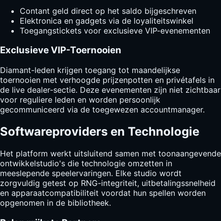
Contant geld direct op het saldo bijgeschreven
Elektronica en gadgets via de loyaliteitswinkel
Toegangstickets voor exclusieve VIP-evenementen
Exclusieve VIP-Toernooien
Diamant-leden krijgen toegang tot maandelijkse
toernooien met verhoogde prijzenpotten en privétafels in
de live dealer-sectie. Deze evenementen zijn niet zichtbaar
voor reguliere leden en worden persoonlijk
gecommuniceerd via de toegewezen accountmanager.
Softwareproviders en Technologie
Het platform werkt uitsluitend samen met toonaangevende
ontwikkelstudio's die technologie omzetten in
meeslepende speelervaringen. Elke studio wordt
zorgvuldig getest op RNG-integriteit, uitbetalingssnelheid
en apparaatcompatibiliteit voordat hun spellen worden
opgenomen in de bibliotheek.