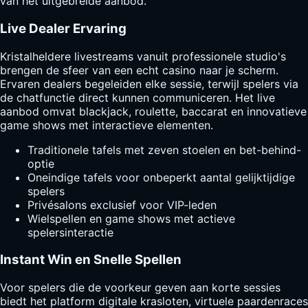
van het uitgebreide aanbod.
Live Dealer Ervaring
Kristalheldere livestreams vanuit professionele studio's
brengen de sfeer van een echt casino naar je scherm.
Ervaren dealers begeleiden elke sessie, terwijl spelers via
de chatfunctie direct kunnen communiceren. Het live
aanbod omvat blackjack, roulette, baccarat en innovatieve
game shows met interactieve elementen.
Traditionele tafels met zeven stoelen en bet-behind-
optie
Oneindige tafels voor onbeperkt aantal gelijktijdige
spelers
Privésalons exclusief voor VIP-leden
Wielspellen en game shows met actieve
spelersinteractie
Instant Win en Snelle Spellen
Voor spelers die de voorkeur geven aan korte sessies
biedt het platform digitale krasloten, virtuele paardenraces