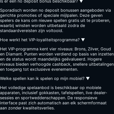
Is er een no deposit bonus beschikbaar?
▼
Sporadisch worden no deposit bonussen aangeboden via
gerichte promoties of speciale mijlpalen. Deze geven
spelers de kans om nieuwe spellen gratis uit te proberen,
waarbij winsten worden uitbetaald zodra de
standaardvereisten zijn voltooid.
Hoe werkt het VIP-loyaliteitsprogramma?
▼
Het VIP-programma kent vier niveaus: Brons, Zilver, Goud
en Diamant. Punten worden verdiend op basis van inzetten
en de status wordt maandelijks geëvalueerd. Hogere
niveaus bieden verhoogde cashback, snellere uitbetalingen
en toegang tot exclusieve evenementen.
Welke spellen kan ik spelen op mijn mobiel?
▼
Het volledige spelaanbod is beschikbaar op mobiele
apparaten, inclusief gokkasten, tafelspellen, live dealer-
sessies en sportweddenschappen. De responsieve
interface past zich automatisch aan elk schermformaat
aan zonder kwaliteitsverlies.