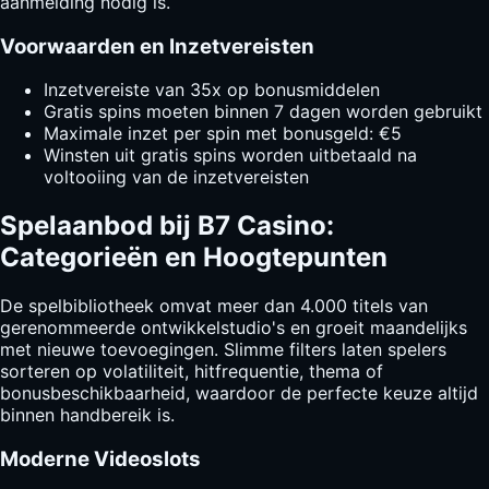
aanmelding nodig is.
Voorwaarden en Inzetvereisten
Inzetvereiste van 35x op bonusmiddelen
Gratis spins moeten binnen 7 dagen worden gebruikt
Maximale inzet per spin met bonusgeld: €5
Winsten uit gratis spins worden uitbetaald na
voltooiing van de inzetvereisten
Spelaanbod bij B7 Casino:
Categorieën en Hoogtepunten
De spelbibliotheek omvat meer dan 4.000 titels van
gerenommeerde ontwikkelstudio's en groeit maandelijks
met nieuwe toevoegingen. Slimme filters laten spelers
sorteren op volatiliteit, hitfrequentie, thema of
bonusbeschikbaarheid, waardoor de perfecte keuze altijd
binnen handbereik is.
Moderne Videoslots