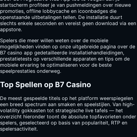
startscherm profiteer je van pushmeldingen over nieuwe
promoties, offline lobbycache en icoonbadges die
openstaande uitbetalingen tellen. De installatie duurt
slechts enkele seconden en vereist geen download via een
appstore.
Spelers die meer willen weten over de mobiele
mogelijkheden vinden op onze uitgebreide pagina over de
B7 casino app
gedetailleerde installatiehandleidingen,
prestatietests op verschillende apparaten en tips om de
mobiele ervaring te optimaliseren voor de beste
speelprestaties onderweg.
Top Spellen op B7 Casino
De meest gespeelde titels op het platform weerspiegelen
een breed spectrum aan smaken en speelstijlen. Van high-
volatility gokkasten tot strategische live tafels — het
overzicht hieronder toont de absolute topfavorieten onder
spelers, geselecteerd op basis van populariteit, RTP en
spelersactiviteit.