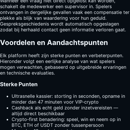
Wanneer een vraag niet direct opgelost kan worden,
schakelt de medewerker een supervisor in. Spelers
ontvangen in dergelijke gevallen vaak een compensatie ter
plekke als blijk van waardering voor hun geduld.
Gespreksgeschiedenis wordt automatisch opgeslagen
zodat bij herhaald contact geen informatie verloren gaat.
Voordelen en Aandachtspunten
Elk platform heeft zijn sterke punten en verbeterpunten.
Hieronder volgt een eerlijke analyse van wat spelers
mogen verwachten, gebaseerd op uitgebreide ervaringen
en technische evaluaties.
Sterke Punten
Ultrasnelle kassier: storting in seconden, opname in
minder dan 47 minuten voor VIP-crypto
Cashback als echt geld zonder inzetvereisten —
altijd direct beschikbaar
Crypto-first benadering: speel, win en neem op in
BTC, ETH of USDT zonder tussenpersoon