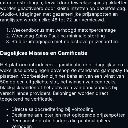
extra op stortingen, terwijl doordeweekse spins-pakketten
worden geactiveerd door kleine inzetten op dezelfde dag.
Studio-uitdagingen met gezamenlijke prijzenpotten en
ranglijsten worden elke 48 tot 72 uur vernieuwd.
Weekendbonus met verhoogd matchpercentage
Woensdag Spins Pack na minimale storting
Studio-uitdagingen met collectieve prijzenpotten
Dagelijkse Missies en Gamificatie
Het platform introduceert gamificatie door dagelijkse en
wekelijkse uitdagingen bovenop de standaard gameplay te
plaatsen. Voorbeelden zijn het behalen van een winst van
50x op een uitgelichte slot, het winnen van een reeks
blackjackhanden of het activeren van bonusrondes bij
verschillende providers. Beloningen worden direct
toegekend na verificatie.
Directe saldocreditering bij voltooiing
Deelname aan loterijen met oplopende prijzenpotten
Permanente profielbadges die puntmultipliers
verhogen