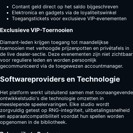
Contant geld direct op het saldo bijgeschreven
Elektronica en gadgets via de loyaliteitswinkel
Toegangstickets voor exclusieve VIP-evenementen
Exclusieve VIP-Toernooien
Diamant-leden krijgen toegang tot maandelijkse
toernooien met verhoogde prijzenpotten en privétafels in
de live dealer-sectie. Deze evenementen zijn niet zichtbaar
voor reguliere leden en worden persoonlijk
gecommuniceerd via de toegewezen accountmanager.
Softwareproviders en Technologie
Het platform werkt uitsluitend samen met toonaangevende
ontwikkelstudio's die technologie omzetten in
meeslepende speelervaringen. Elke studio wordt
zorgvuldig getest op RNG-integriteit, uitbetalingssnelheid
en apparaatcompatibiliteit voordat hun spellen worden
opgenomen in de bibliotheek.