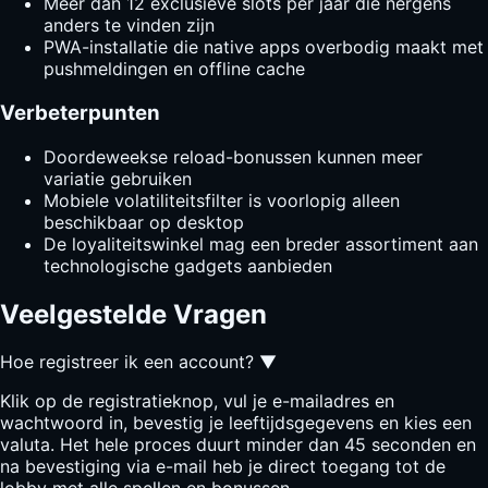
Meer dan 12 exclusieve slots per jaar die nergens
anders te vinden zijn
PWA-installatie die native apps overbodig maakt met
pushmeldingen en offline cache
Verbeterpunten
Doordeweekse reload-bonussen kunnen meer
variatie gebruiken
Mobiele volatiliteitsfilter is voorlopig alleen
beschikbaar op desktop
De loyaliteitswinkel mag een breder assortiment aan
technologische gadgets aanbieden
Veelgestelde Vragen
Hoe registreer ik een account?
▼
Klik op de registratieknop, vul je e-mailadres en
wachtwoord in, bevestig je leeftijdsgegevens en kies een
valuta. Het hele proces duurt minder dan 45 seconden en
na bevestiging via e-mail heb je direct toegang tot de