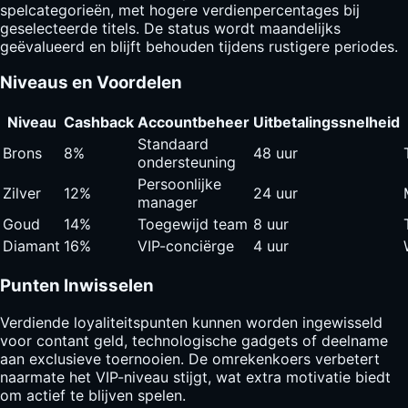
spelcategorieën, met hogere verdienpercentages bij
geselecteerde titels. De status wordt maandelijks
geëvalueerd en blijft behouden tijdens rustigere periodes.
Niveaus en Voordelen
Niveau
Cashback
Accountbeheer
Uitbetalingssnelheid
Standaard
Brons
8%
48 uur
ondersteuning
Persoonlijke
Zilver
12%
24 uur
manager
Goud
14%
Toegewijd team
8 uur
Diamant
16%
VIP-conciërge
4 uur
Punten Inwisselen
Verdiende loyaliteitspunten kunnen worden ingewisseld
voor contant geld, technologische gadgets of deelname
aan exclusieve toernooien. De omrekenkoers verbetert
naarmate het VIP-niveau stijgt, wat extra motivatie biedt
om actief te blijven spelen.