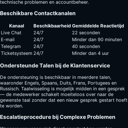
technische problemen en accountbeheer.
Beschikbare Contactkanalen
Kanaal
Beschikbaarheid
Gemiddelde Reactietijd
Live Chat
24/7
22 seconden
E-mail
24/7
Minder dan 90 minuten
Telegram
24/7
40 seconden
Ticketsysteem
24/7
Minder dan 4 uur
Ondersteunde Talen bij de Klantenservice
De ondersteuning is beschikbaar in meerdere talen,
waaronder Engels, Spaans, Duits, Frans, Portugees en
Russisch. Taalwisseling is mogelijk midden in een gesprek
— de medewerker schakelt moeiteloos over naar de
gewenste taal zonder dat een nieuw gesprek gestart hoeft
te worden.
Escalatieprocedure bij Complexe Problemen