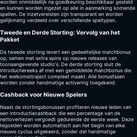
worden onmiddellijk na goedkeuring beschikbaar gesteld
en kunnen worden ingezet op alle in aanmerking komende
spellen. De inzetvereisten zijn transparant en worden
gelijkmatig verdeeld over verschillende speltypen.
Tweede en Derde Storting: Vervolg van het
Pakket
De tweede storting levert een gedeeltelijke matchbonus
op, samen met extra spins op nieuwe releases van
toonaangevende studio's. De derde storting sluit de
introductiereeks af met een gemiddelde matchbonus die
het welkomsttraject compleet maakt. Alle bonusfasen
worden zonder handmatige activering toegekend.
Cashback voor Nieuwe Spelers
Naast de stortingsbonussen profiteren nieuwe leden van
een introductiecashback die een percentage van de
nettoverliezen vergoedt gedurende de eerste week. Deze
tegoeden worden automatisch aan het begin van elke
nieuwe cyclus uitgekeerd, zonder dat handmatige