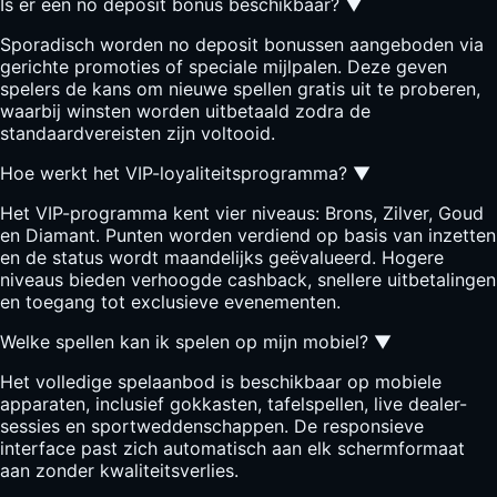
Is er een no deposit bonus beschikbaar?
▼
Sporadisch worden no deposit bonussen aangeboden via
gerichte promoties of speciale mijlpalen. Deze geven
spelers de kans om nieuwe spellen gratis uit te proberen,
waarbij winsten worden uitbetaald zodra de
standaardvereisten zijn voltooid.
Hoe werkt het VIP-loyaliteitsprogramma?
▼
Het VIP-programma kent vier niveaus: Brons, Zilver, Goud
en Diamant. Punten worden verdiend op basis van inzetten
en de status wordt maandelijks geëvalueerd. Hogere
niveaus bieden verhoogde cashback, snellere uitbetalingen
en toegang tot exclusieve evenementen.
Welke spellen kan ik spelen op mijn mobiel?
▼
Het volledige spelaanbod is beschikbaar op mobiele
apparaten, inclusief gokkasten, tafelspellen, live dealer-
sessies en sportweddenschappen. De responsieve
interface past zich automatisch aan elk schermformaat
aan zonder kwaliteitsverlies.