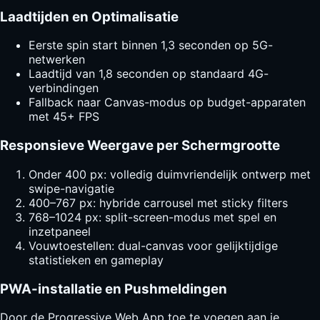
Laadtijden en Optimalisatie
Eerste spin start binnen 1,3 seconden op 5G-
netwerken
Laadtijd van 1,8 seconden op standaard 4G-
verbindingen
Fallback naar Canvas-modus op budget-apparaten
met 45+ FPS
Responsieve Weergave per Schermgrootte
Onder 400 px: volledig duimvriendelijk ontwerp met
swipe-navigatie
400–767 px: hybride carrousel met sticky filters
768–1024 px: split-screen-modus met spel en
inzetpaneel
Vouwtoestellen: dual-canvas voor gelijktijdige
statistieken en gameplay
PWA-installatie en Pushmeldingen
Door de Progressive Web App toe te voegen aan je