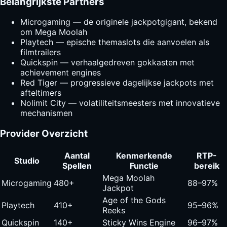
Belangrijkste Partners
Microgaming — de originele jackpotgigant, bekend
om Mega Moolah
Playtech — epische themaslots die aanvoelen als
filmtrailers
Quickspin — verhaalgedreven gokkasten met
achievement engines
Red Tiger — progressieve dagelijkse jackpots met
afteltimers
Nolimit City — volatiliteitsmeesters met innovatieve
mechanismen
Provider Overzicht
Aantal
Kenmerkende
RTP-
Studio
Spellen
Functie
bereik
Mega Moolah
Microgaming
480+
88–97%
Jackpot
Age of the Gods
Playtech
410+
95–96%
Reeks
Quickspin
140+
Sticky Wins Engine
96–97%