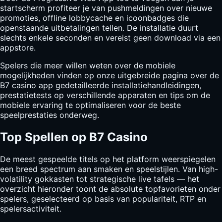
startscherm profiteer je van pushmeldingen over nieuwe
promoties, offline lobbycache en icoonbadges die
openstaande uitbetalingen tellen. De installatie duurt
slechts enkele seconden en vereist geen download via een
appstore.
Spelers die meer willen weten over de mobiele
mogelijkheden vinden op onze uitgebreide pagina over de
B7 casino app
gedetailleerde installatiehandleidingen,
prestatietests op verschillende apparaten en tips om de
mobiele ervaring te optimaliseren voor de beste
speelprestaties onderweg.
Top Spellen op B7 Casino
De meest gespeelde titels op het platform weerspiegelen
een breed spectrum aan smaken en speelstijlen. Van high-
volatility gokkasten tot strategische live tafels — het
overzicht hieronder toont de absolute topfavorieten onder
spelers, geselecteerd op basis van populariteit, RTP en
spelersactiviteit.