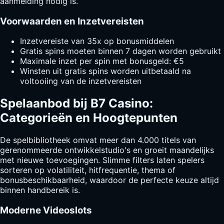
aanmelding nodig is.
Voorwaarden en Inzetvereisten
Inzetvereiste van 35x op bonusmiddelen
Gratis spins moeten binnen 7 dagen worden gebruikt
Maximale inzet per spin met bonusgeld: €5
Winsten uit gratis spins worden uitbetaald na
voltooiing van de inzetvereisten
Spelaanbod bij B7 Casino:
Categorieën en Hoogtepunten
De spelbibliotheek omvat meer dan 4.000 titels van
gerenommeerde ontwikkelstudio's en groeit maandelijks
met nieuwe toevoegingen. Slimme filters laten spelers
sorteren op volatiliteit, hitfrequentie, thema of
bonusbeschikbaarheid, waardoor de perfecte keuze altijd
binnen handbereik is.
Moderne Videoslots