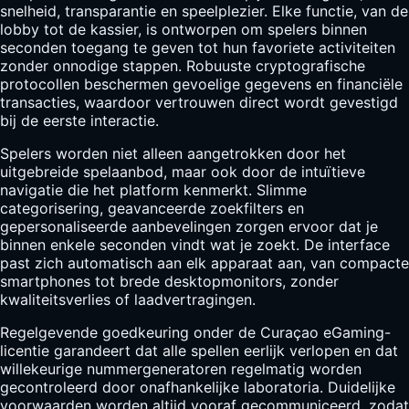
snelheid, transparantie en speelplezier. Elke functie, van de
lobby tot de kassier, is ontworpen om spelers binnen
seconden toegang te geven tot hun favoriete activiteiten
zonder onnodige stappen. Robuuste cryptografische
protocollen beschermen gevoelige gegevens en financiële
transacties, waardoor vertrouwen direct wordt gevestigd
bij de eerste interactie.
Spelers worden niet alleen aangetrokken door het
uitgebreide spelaanbod, maar ook door de intuïtieve
navigatie die het platform kenmerkt. Slimme
categorisering, geavanceerde zoekfilters en
gepersonaliseerde aanbevelingen zorgen ervoor dat je
binnen enkele seconden vindt wat je zoekt. De interface
past zich automatisch aan elk apparaat aan, van compacte
smartphones tot brede desktopmonitors, zonder
kwaliteitsverlies of laadvertragingen.
Regelgevende goedkeuring onder de Curaçao eGaming-
licentie garandeert dat alle spellen eerlijk verlopen en dat
willekeurige nummergeneratoren regelmatig worden
gecontroleerd door onafhankelijke laboratoria. Duidelijke
voorwaarden worden altijd vooraf gecommuniceerd, zodat