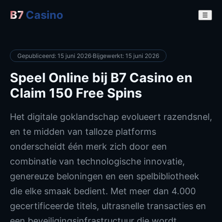
B7
Casino
☰
Gepubliceerd: 15 juni 2026
·
Bijgewerkt: 15 juni 2026
Speel Online bij B7 Casino en
Claim 150 Free Spins
Het digitale goklandschap evolueert razendsnel,
en te midden van talloze platforms
onderscheidt één merk zich door een
combinatie van technologische innovatie,
genereuze beloningen en een spelbibliotheek
die elke smaak bedient. Met meer dan 4.000
gecertificeerde titels, ultrasnelle transacties en
een beveiligingsinfrastructuur die wordt