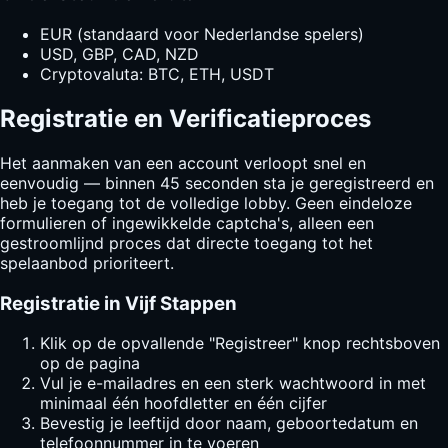
EUR (standaard voor Nederlandse spelers)
USD, GBP, CAD, NZD
Cryptovaluta: BTC, ETH, USDT
Registratie en Verificatieproces
Het aanmaken van een account verloopt snel en
eenvoudig — binnen 45 seconden sta je geregistreerd en
heb je toegang tot de volledige lobby. Geen eindeloze
formulieren of ingewikkelde captcha's, alleen een
gestroomlijnd proces dat directe toegang tot het
spelaanbod prioriteert.
Registratie in Vijf Stappen
Klik op de opvallende "Registreer" knop rechtsboven
op de pagina
Vul je e-mailadres en een sterk wachtwoord in met
minimaal één hoofdletter en één cijfer
Bevestig je leeftijd door naam, geboortedatum en
telefoonnummer in te voeren