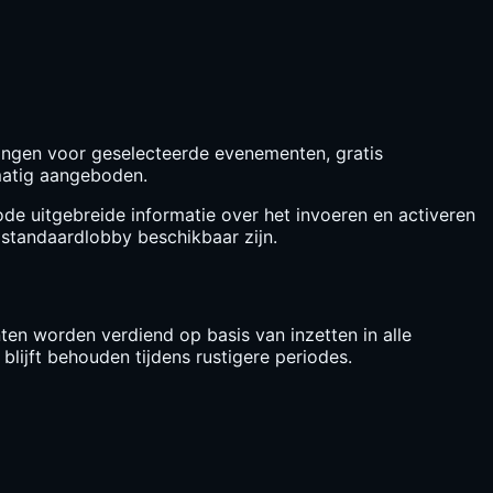
ingen voor geselecteerde evenementen, gratis
atig aangeboden.
ode
uitgebreide informatie over het invoeren en activeren
standaardlobby beschikbaar zijn.
ten worden verdiend op basis van inzetten in alle
lijft behouden tijdens rustigere periodes.