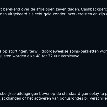
berekend over de afgelopen zeven dagen. Cashbackpercent
en uitgekeerd als echt geld zonder inzetvereisten en zijn d
t
ra op stortingen, terwijl doordeweekse spins-pakketten wor
lijsten worden elke 48 tot 72 uur vernieuwd.
wekelijkse uitdagingen bovenop de standaard gameplay te p
ckjackhanden of het activeren van bonusrondes bij verschil