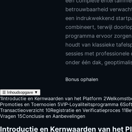
een complete entertainment
betrouwbaarheid verwach
een indrukwekkend startp
combineert, terwijl doorl
programma ervoor zorgen d
houdt van klassieke tafels
sessies met professionele c
onder één dak, geoptimali
Bonus ophalen
☰
Inhoudsopgave
▼
1
Introductie en Kernwaarden van het Platform
2
Welkomstbo
Promoties en Toernooien
5
VIP-Loyaliteitsprogramma
6
Sof
Transactieoverzicht
10
Registratie en Verificatieproces
11
Be
Vragen
15
Conclusie en Aanbevelingen
Introductie en Kernwaarden van het P