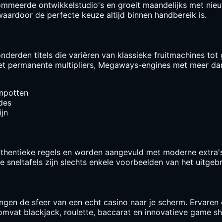
mmeerde ontwikkelstudio's en groeit maandelijks met nieuw
 waardoor de perfecte keuze altijd binnen handbereik is.
erden titels die variëren van klassieke fruitmachines to
t permanente multipliers, Megaways-engines met meer dan 
enpotten
des
ijn
uthentieke regels en worden aangevuld met moderne extra's.
e sneltafels zijn slechts enkele voorbeelden van het uitgeb
engen de sfeer van een echt casino naar je scherm. Ervaren d
omvat blackjack, roulette, baccarat en innovatieve game s