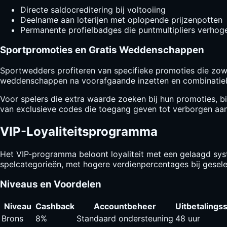
Directe saldocreditering bij voltooiing
Deelname aan loterijen met oplopende prijzenpotten
Permanente profielbadges die puntmultipliers verhog
Sportpromoties en Gratis Weddenschappen
Sportwedders profiteren van specifieke promoties die zow
weddenschappen na voorafgaande inzetten en combinati
Voor spelers die extra waarde zoeken bij hun promoties, b
van exclusieve codes die toegang geven tot verborgen aan
VIP-Loyaliteitsprogramma
Het VIP-programma beloont loyaliteit met een gelaagd syst
spelcategorieën, met hogere verdienpercentages bij geselec
Niveaus en Voordelen
Niveau
Cashback
Accountbeheer
Uitbetalings
Brons
8%
Standaard ondersteuning
48 uur