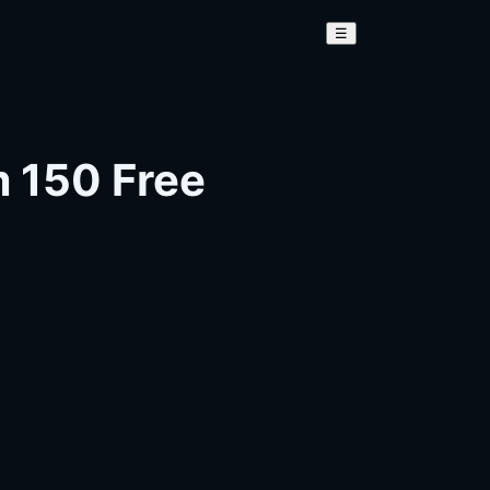
☰
m 150 Free