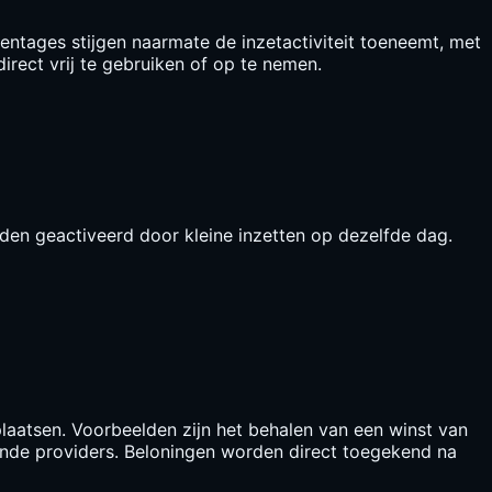
ages stijgen naarmate de inzetactiviteit toeneemt, met
irect vrij te gebruiken of op te nemen.
den geactiveerd door kleine inzetten op dezelfde dag.
laatsen. Voorbeelden zijn het behalen van een winst van
lende providers. Beloningen worden direct toegekend na