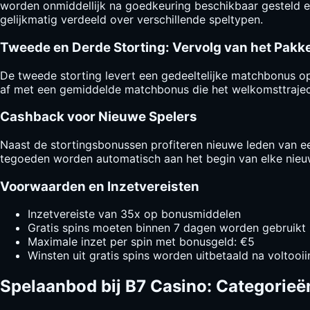
worden onmiddellijk na goedkeuring beschikbaar gesteld e
gelijkmatig verdeeld over verschillende speltypen.
Tweede en Derde Storting: Vervolg van het Pakk
De tweede storting levert een gedeeltelijke matchbonus op
af met een gemiddelde matchbonus die het welkomsttrajec
Cashback voor Nieuwe Spelers
Naast de stortingsbonussen profiteren nieuwe leden van e
tegoeden worden automatisch aan het begin van elke nieuw
Voorwaarden en Inzetvereisten
Inzetvereiste van 35x op bonusmiddelen
Gratis spins moeten binnen 7 dagen worden gebruikt
Maximale inzet per spin met bonusgeld: €5
Winsten uit gratis spins worden uitbetaald na voltooi
Spelaanbod bij B7 Casino: Categorie