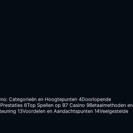
ino: Categorieën en Hoogtepunten
4
Doorlopende
 Prestaties
8
Top Spellen op B7 Casino
9
Betaalmethoden en
teuning
13
Voordelen en Aandachtspunten
14
Veelgestelde