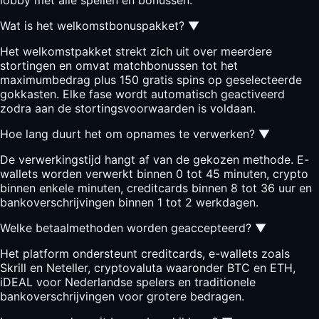
lobby met alle spellen en bonussen.
Wat is het welkomstbonuspakket?
▼
Het welkomstpakket strekt zich uit over meerdere
stortingen en omvat matchbonussen tot het
maximumbedrag plus 150 gratis spins op geselecteerde
gokkasten. Elke fase wordt automatisch geactiveerd
zodra aan de stortingsvoorwaarden is voldaan.
Hoe lang duurt het om opnames te verwerken?
▼
De verwerkingstijd hangt af van de gekozen methode. E-
wallets worden verwerkt binnen 0 tot 45 minuten, crypto
binnen enkele minuten, creditcards binnen 8 tot 36 uur en
bankoverschrijvingen binnen 1 tot 2 werkdagen.
Welke betaalmethoden worden geaccepteerd?
▼
Het platform ondersteunt creditcards, e-wallets zoals
Skrill en Neteller, cryptovaluta waaronder BTC en ETH,
iDEAL voor Nederlandse spelers en traditionele
bankoverschrijvingen voor grotere bedragen.