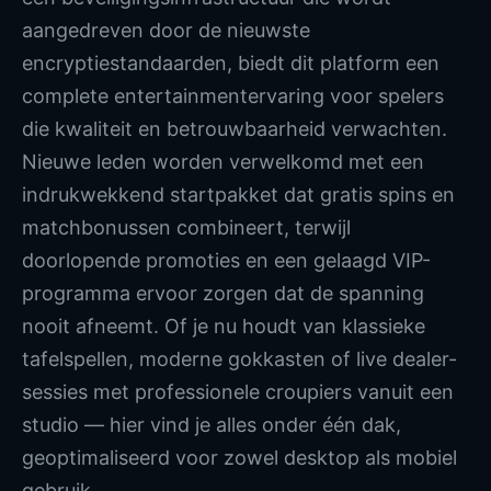
aangedreven door de nieuwste
encryptiestandaarden, biedt dit platform een
complete entertainmentervaring voor spelers
die kwaliteit en betrouwbaarheid verwachten.
Nieuwe leden worden verwelkomd met een
indrukwekkend startpakket dat gratis spins en
matchbonussen combineert, terwijl
doorlopende promoties en een gelaagd VIP-
programma ervoor zorgen dat de spanning
nooit afneemt. Of je nu houdt van klassieke
tafelspellen, moderne gokkasten of live dealer-
sessies met professionele croupiers vanuit een
studio — hier vind je alles onder één dak,
geoptimaliseerd voor zowel desktop als mobiel
gebruik.