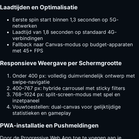
Laadtijden en Optimalisatie
Eerste spin start binnen 1,3 seconden op 5G-
netwerken
Laadtijd van 1,8 seconden op standaard 4G-
verbindingen
Fallback naar Canvas-modus op budget-apparaten
met 45+ FPS
Responsieve Weergave per Schermgrootte
Onder 400 px: volledig duimvriendelijk ontwerp met
swipe-navigatie
400–767 px: hybride carrousel met sticky filters
768–1024 px: split-screen-modus met spel en
inzetpaneel
Vouwtoestellen: dual-canvas voor gelijktijdige
statistieken en gameplay
PWA-installatie en Pushmeldingen
Door de Progressive Web App toe te voegen aan je