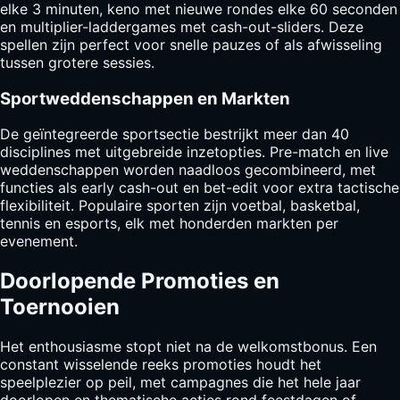
elke 3 minuten, keno met nieuwe rondes elke 60 seconden
en multiplier-laddergames met cash-out-sliders. Deze
spellen zijn perfect voor snelle pauzes of als afwisseling
tussen grotere sessies.
Sportweddenschappen en Markten
De geïntegreerde sportsectie bestrijkt meer dan 40
disciplines met uitgebreide inzetopties. Pre-match en live
weddenschappen worden naadloos gecombineerd, met
functies als early cash-out en bet-edit voor extra tactische
flexibiliteit. Populaire sporten zijn voetbal, basketbal,
tennis en esports, elk met honderden markten per
evenement.
Doorlopende Promoties en
Toernooien
Het enthousiasme stopt niet na de welkomstbonus. Een
constant wisselende reeks promoties houdt het
speelplezier op peil, met campagnes die het hele jaar