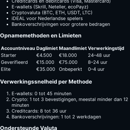
Creditcards en debitcards (Visa, Mastercard)
E-wallets (Skrill, Neteller, ecoPayz)
Cryptovaluta (BTC, ETH, USDT, LTC)
iDEAL voor Nederlandse spelers
Bankoverschrijvingen voor grotere bedragen
Opnamemethoden en Limieten
Accountniveau
Daglimiet
Maandlimiet
Verwerkingstijd
Starter
€4.500
€18.000
24–48 uur
Geverifieerd
€15.000
€75.000
8–24 uur
Elite
€35.000
Onbeperkt
0–4 uur
Verwerkingssnelheid per Methode
E-wallets: 0 tot 45 minuten
Crypto: 1 tot 3 bevestigingen, meestal minder dan 12
minuten
Creditcards: 8 tot 36 uur
Bankoverschrijvingen: 1 tot 2 werkdagen
Ondersteunde Valuta