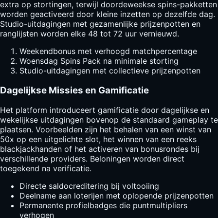
extra op stortingen, terwijl doordeweekse spins-pakketten
worden geactiveerd door kleine inzetten op dezelfde dag.
Studio-uitdagingen met gezamenlijke prijzenpotten en
ranglijsten worden elke 48 tot 72 uur vernieuwd.
Weekendbonus met verhoogd matchpercentage
Woensdag Spins Pack na minimale storting
Studio-uitdagingen met collectieve prijzenpotten
Dagelijkse Missies en Gamificatie
Het platform introduceert gamificatie door dagelijkse en
wekelijkse uitdagingen bovenop de standaard gameplay te
plaatsen. Voorbeelden zijn het behalen van een winst van
50x op een uitgelichte slot, het winnen van een reeks
blackjackhanden of het activeren van bonusrondes bij
verschillende providers. Beloningen worden direct
toegekend na verificatie.
Directe saldocreditering bij voltooiing
Deelname aan loterijen met oplopende prijzenpotten
Permanente profielbadges die puntmultipliers
verhogen