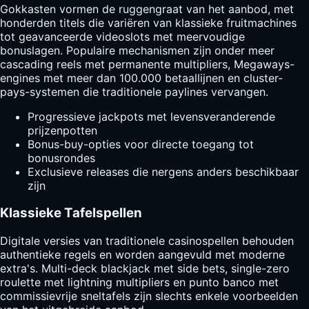
Gokkasten vormen de ruggengraat van het aanbod, met
honderden titels die variëren van klassieke fruitmachines
tot geavanceerde videoslots met meervoudige
bonuslagen. Populaire mechanismen zijn onder meer
cascading reels met permanente multipliers, Megaways-
engines met meer dan 100.000 betaallijnen en cluster-
pays-systemen die traditionele paylines vervangen.
Progressieve jackpots met levensveranderende
prijzenpotten
Bonus-buy-opties voor directe toegang tot
bonusrondes
Exclusieve releases die nergens anders beschikbaar
zijn
Klassieke Tafelspellen
Digitale versies van traditionele casinospellen behouden
authentieke regels en worden aangevuld met moderne
extra's. Multi-deck blackjack met side bets, single-zero
roulette met lightning multipliers en punto banco met
commissievrije sneltafels zijn slechts enkele voorbeelden