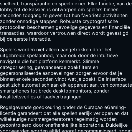
snelheid, transparantie en speelplezier. Elke functie, van de
lobby tot de kassier, is ontworpen om spelers binnen
seconden toegang te geven tot hun favoriete activiteiten
zonder onnodige stappen. Robuuste cryptografische
protocollen beschermen gevoelige gegevens en financiële
transacties, waardoor vertrouwen direct wordt gevestigd
bij de eerste interactie.
Spelers worden niet alleen aangetrokken door het
uitgebreide spelaanbod, maar ook door de intuïtieve
navigatie die het platform kenmerkt. Slimme
categorisering, geavanceerde zoekfilters en
gepersonaliseerde aanbevelingen zorgen ervoor dat je
binnen enkele seconden vindt wat je zoekt. De interface
past zich automatisch aan elk apparaat aan, van compacte
smartphones tot brede desktopmonitors, zonder
kwaliteitsverlies of laadvertragingen.
Regelgevende goedkeuring onder de Curaçao eGaming-
licentie garandeert dat alle spellen eerlijk verlopen en dat
willekeurige nummergeneratoren regelmatig worden
gecontroleerd door onafhankelijke laboratoria. Duidelijke
voorwaarden worden altijd vooraf gecommuniceerd, zodat