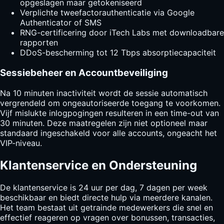
opgeslagen maar getokeniseerd
Verplichte tweefactorauthenticatie via Google
Authenticator of SMS
RNG-certificering door iTech Labs met downloadbare
rapporten
DDoS-bescherming tot 12 Tbps absorptiecapaciteit
Sessiebeheer en Accountbeveiliging
Na 10 minuten inactiviteit wordt de sessie automatisch
vergrendeld om ongeautoriseerde toegang te voorkomen.
Vijf mislukte inlogpogingen resulteren in een time-out van
30 minuten. Deze maatregelen zijn niet optioneel maar
standaard ingeschakeld voor alle accounts, ongeacht het
VIP-niveau.
Klantenservice en Ondersteuning
De klantenservice is 24 uur per dag, 7 dagen per week
beschikbaar en biedt directe hulp via meerdere kanalen.
Het team bestaat uit getrainde medewerkers die snel en
effectief reageren op vragen over bonussen, transacties,