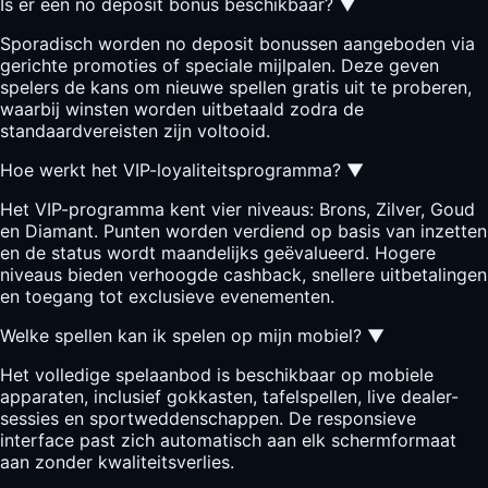
Is er een no deposit bonus beschikbaar?
▼
Sporadisch worden no deposit bonussen aangeboden via
gerichte promoties of speciale mijlpalen. Deze geven
spelers de kans om nieuwe spellen gratis uit te proberen,
waarbij winsten worden uitbetaald zodra de
standaardvereisten zijn voltooid.
Hoe werkt het VIP-loyaliteitsprogramma?
▼
Het VIP-programma kent vier niveaus: Brons, Zilver, Goud
en Diamant. Punten worden verdiend op basis van inzetten
en de status wordt maandelijks geëvalueerd. Hogere
niveaus bieden verhoogde cashback, snellere uitbetalingen
en toegang tot exclusieve evenementen.
Welke spellen kan ik spelen op mijn mobiel?
▼
Het volledige spelaanbod is beschikbaar op mobiele
apparaten, inclusief gokkasten, tafelspellen, live dealer-
sessies en sportweddenschappen. De responsieve
interface past zich automatisch aan elk schermformaat
aan zonder kwaliteitsverlies.