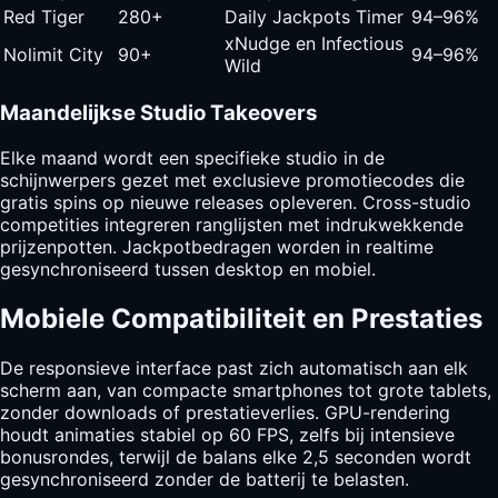
Red Tiger
280+
Daily Jackpots Timer
94–96%
xNudge en Infectious
Nolimit City
90+
94–96%
Wild
Maandelijkse Studio Takeovers
Elke maand wordt een specifieke studio in de
schijnwerpers gezet met exclusieve promotiecodes die
gratis spins op nieuwe releases opleveren. Cross-studio
competities integreren ranglijsten met indrukwekkende
prijzenpotten. Jackpotbedragen worden in realtime
gesynchroniseerd tussen desktop en mobiel.
Mobiele Compatibiliteit en Prestaties
De responsieve interface past zich automatisch aan elk
scherm aan, van compacte smartphones tot grote tablets,
zonder downloads of prestatieverlies. GPU-rendering
houdt animaties stabiel op 60 FPS, zelfs bij intensieve
bonusrondes, terwijl de balans elke 2,5 seconden wordt
gesynchroniseerd zonder de batterij te belasten.