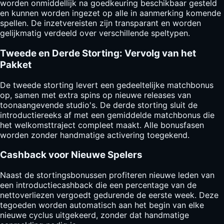
worden onmiddellijk na goedkeuring beschikbaar gesteld
en kunnen worden ingezet op alle in aanmerking komende
spellen. De inzetvereisten zijn transparant en worden
gelijkmatig verdeeld over verschillende speltypen.
Tweede en Derde Storting: Vervolg van het
Pakket
De tweede storting levert een gedeeltelijke matchbonus
op, samen met extra spins op nieuwe releases van
toonaangevende studio's. De derde storting sluit de
introductiereeks af met een gemiddelde matchbonus die
het welkomsttraject compleet maakt. Alle bonusfasen
worden zonder handmatige activering toegekend.
Cashback voor Nieuwe Spelers
Naast de stortingsbonussen profiteren nieuwe leden van
een introductiecashback die een percentage van de
nettoverliezen vergoedt gedurende de eerste week. Deze
tegoeden worden automatisch aan het begin van elke
nieuwe cyclus uitgekeerd, zonder dat handmatige