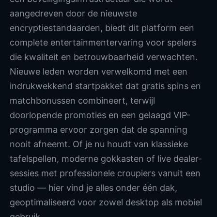
aangedreven door de nieuwste
encryptiestandaarden, biedt dit platform een
complete entertainmentervaring voor spelers
die kwaliteit en betrouwbaarheid verwachten.
Nieuwe leden worden verwelkomd met een
indrukwekkend startpakket dat gratis spins en
matchbonussen combineert, terwijl
doorlopende promoties en een gelaagd VIP-
programma ervoor zorgen dat de spanning
nooit afneemt. Of je nu houdt van klassieke
tafelspellen, moderne gokkasten of live dealer-
sessies met professionele croupiers vanuit een
studio — hier vind je alles onder één dak,
geoptimaliseerd voor zowel desktop als mobiel
gebruik.