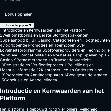
Bonus ophalen
☰
Inhoudsopgave
▼
1
Introductie en Kernwaarden van het Platform
2
Welkomstbonus en Eerste Stortingspakketten
3
Spelaanbod bij B7 Casino: Categorieën en Hoogtepunten
4
Doorlopende Promoties en Toernooien
5
VIP-
Loyaliteitsprogramma
6
Softwareproviders en Technologie
7
Mobiele Compatibiliteit en Prestaties
8
Top Spellen op B7
Casino
9
Betaalmethoden en Transactieoverzicht
10
Registratie en Verificatieproces
11
Beveiliging en
Licentie-informatie
12
Klantenservice en Ondersteuning
13
Voordelen en Aandachtspunten
14
Veelgestelde Vragen
15
Conclusie en Aanbevelingen
Introductie en Kernwaarden van het
Platform
Het platform is gebouwd rond vier pijlers: veiligheid,