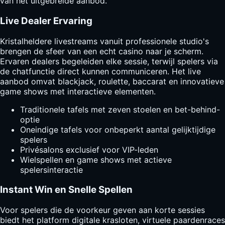
van het uitgebreide aanbod.
Live Dealer Ervaring
Kristalheldere livestreams vanuit professionele studio's
brengen de sfeer van een echt casino naar je scherm.
Ervaren dealers begeleiden elke sessie, terwijl spelers via
de chatfunctie direct kunnen communiceren. Het live
aanbod omvat blackjack, roulette, baccarat en innovatieve
game shows met interactieve elementen.
Traditionele tafels met zeven stoelen en bet-behind-
optie
Oneindige tafels voor onbeperkt aantal gelijktijdige
spelers
Privésalons exclusief voor VIP-leden
Wielspellen en game shows met actieve
spelersinteractie
Instant Win en Snelle Spellen
Voor spelers die de voorkeur geven aan korte sessies
biedt het platform digitale krasloten, virtuele paardenraces