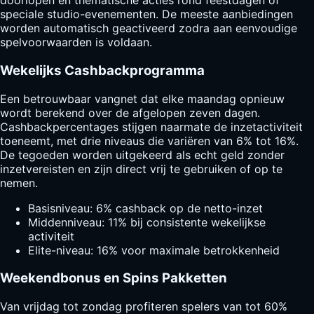
doorlopen en thematische acties rond feestdagen of
speciale studio-evenementen. De meeste aanbiedingen
worden automatisch geactiveerd zodra aan eenvoudige
spelvoorwaarden is voldaan.
Wekelijks Cashbackprogramma
Een betrouwbaar vangnet dat elke maandag opnieuw
wordt berekend over de afgelopen zeven dagen.
Cashbackpercentages stijgen naarmate de inzetactiviteit
toeneemt, met drie niveaus die variëren van 6% tot 16%.
De tegoeden worden uitgekeerd als echt geld zonder
inzetvereisten en zijn direct vrij te gebruiken of op te
nemen.
Basisniveau: 6% cashback op de netto-inzet
Middenniveau: 11% bij consistente wekelijkse
activiteit
Elite-niveau: 16% voor maximale betrokkenheid
Weekendbonus en Spins Pakketten
Van vrijdag tot zondag profiteren spelers van tot 60%