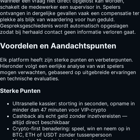
Wanneer een vraag niet direct opgelost kan worden,
schakelt de medewerker een supervisor in. Spelers
ontvangen in dergelijke gevallen vaak een compensatie ter
plekke als blijk van waardering voor hun geduld.
Gespreksgeschiedenis wordt automatisch opgeslagen
zodat bij herhaald contact geen informatie verloren gaat.
Voordelen en Aandachtspunten
Elk platform heeft zijn sterke punten en verbeterpunten.
Hieronder volgt een eerlijke analyse van wat spelers
mogen verwachten, gebaseerd op uitgebreide ervaringen
en technische evaluaties.
Sterke Punten
Ultrasnelle kassier: storting in seconden, opname in
minder dan 47 minuten voor VIP-crypto
Cashback als echt geld zonder inzetvereisten —
altijd direct beschikbaar
Crypto-first benadering: speel, win en neem op in
BTC, ETH of USDT zonder tussenpersoon