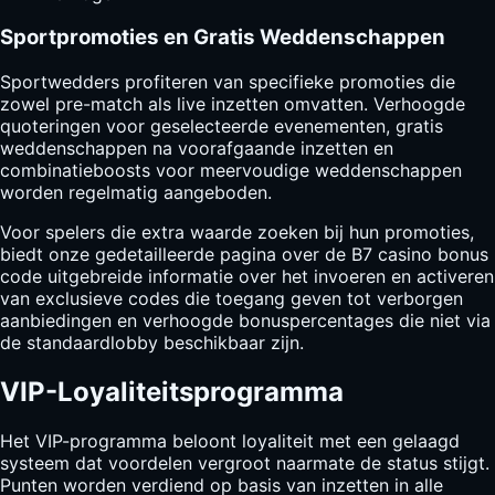
Sportpromoties en Gratis Weddenschappen
Sportwedders profiteren van specifieke promoties die
zowel pre-match als live inzetten omvatten. Verhoogde
quoteringen voor geselecteerde evenementen, gratis
weddenschappen na voorafgaande inzetten en
combinatieboosts voor meervoudige weddenschappen
worden regelmatig aangeboden.
Voor spelers die extra waarde zoeken bij hun promoties,
biedt onze gedetailleerde pagina over de
B7 casino bonus
code
uitgebreide informatie over het invoeren en activeren
van exclusieve codes die toegang geven tot verborgen
aanbiedingen en verhoogde bonuspercentages die niet via
de standaardlobby beschikbaar zijn.
VIP-Loyaliteitsprogramma
Het VIP-programma beloont loyaliteit met een gelaagd
systeem dat voordelen vergroot naarmate de status stijgt.
Punten worden verdiend op basis van inzetten in alle