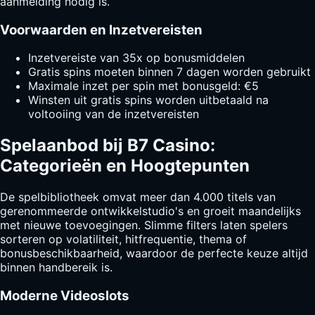
aanmelding nodig is.
Voorwaarden en Inzetvereisten
Inzetvereiste van 35x op bonusmiddelen
Gratis spins moeten binnen 7 dagen worden gebruikt
Maximale inzet per spin met bonusgeld: €5
Winsten uit gratis spins worden uitbetaald na
voltooiing van de inzetvereisten
Spelaanbod bij B7 Casino:
Categorieën en Hoogtepunten
De spelbibliotheek omvat meer dan 4.000 titels van
gerenommeerde ontwikkelstudio's en groeit maandelijks
met nieuwe toevoegingen. Slimme filters laten spelers
sorteren op volatiliteit, hitfrequentie, thema of
bonusbeschikbaarheid, waardoor de perfecte keuze altijd
binnen handbereik is.
Moderne Videoslots