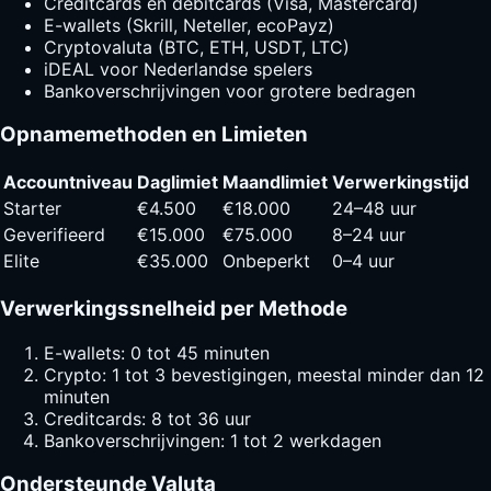
Creditcards en debitcards (Visa, Mastercard)
E-wallets (Skrill, Neteller, ecoPayz)
Cryptovaluta (BTC, ETH, USDT, LTC)
iDEAL voor Nederlandse spelers
Bankoverschrijvingen voor grotere bedragen
Opnamemethoden en Limieten
Accountniveau
Daglimiet
Maandlimiet
Verwerkingstijd
Starter
€4.500
€18.000
24–48 uur
Geverifieerd
€15.000
€75.000
8–24 uur
Elite
€35.000
Onbeperkt
0–4 uur
Verwerkingssnelheid per Methode
E-wallets: 0 tot 45 minuten
Crypto: 1 tot 3 bevestigingen, meestal minder dan 12
minuten
Creditcards: 8 tot 36 uur
Bankoverschrijvingen: 1 tot 2 werkdagen
Ondersteunde Valuta