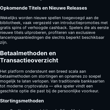
Opkomende Titels en Nieuwe Releases
Wekelijks worden nieuwe spellen toegevoegd aan de
bibliotheek, vaak vergezeld van introductiepromoties met
gratis spins of verhoogde cashback. Spelers die als eerste
nieuwe titels uitproberen, profiteren van exclusieve
lanceringsaanbiedingen die slechts beperkt beschikbaar
zijn.
Betaalmethoden en
Transactieoverzicht
Het platform ondersteunt een breed scala aan
betaalmethoden om stortingen en opnames zo soepel
mogelijk te laten verlopen. Van traditionele bankkaarten
tot moderne cryptovaluta — elke speler vindt een
geschikte optie die past bij de persoonlijke voorkeur.
Stortingsmethoden