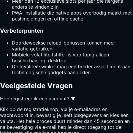
Meer dan 12 exclusieve slots per jaar die nergens
anders te vinden zijn
PWA-installatie die native apps overbodig maakt met
pushmeldingen en offline cache
Verbeterpunten
Doordeweekse reload-bonussen kunnen meer
variatie gebruiken
Mobiele volatiliteitsfilter is voorlopig alleen
beschikbaar op desktop
De loyaliteitswinkel mag een breder assortiment aan
technologische gadgets aanbieden
Veelgestelde Vragen
Hoe registreer ik een account?
▼
Klik op de registratieknop, vul je e-mailadres en
wachtwoord in, bevestig je leeftijdsgegevens en kies een
valuta. Het hele proces duurt minder dan 45 seconden en
na bevestiging via e-mail heb je direct toegang tot de