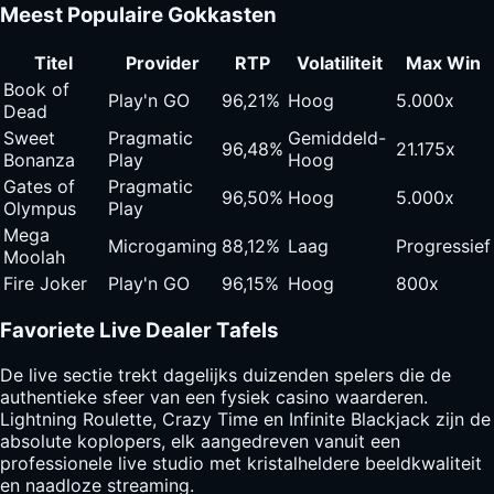
Meest Populaire Gokkasten
Titel
Provider
RTP
Volatiliteit
Max Win
Book of
Play'n GO
96,21%
Hoog
5.000x
Dead
Sweet
Pragmatic
Gemiddeld-
96,48%
21.175x
Bonanza
Play
Hoog
Gates of
Pragmatic
96,50%
Hoog
5.000x
Olympus
Play
Mega
Microgaming
88,12%
Laag
Progressief
Moolah
Fire Joker
Play'n GO
96,15%
Hoog
800x
Favoriete Live Dealer Tafels
De live sectie trekt dagelijks duizenden spelers die de
authentieke sfeer van een fysiek casino waarderen.
Lightning Roulette, Crazy Time en Infinite Blackjack zijn de
absolute koplopers, elk aangedreven vanuit een
professionele live studio met kristalheldere beeldkwaliteit
en naadloze streaming.