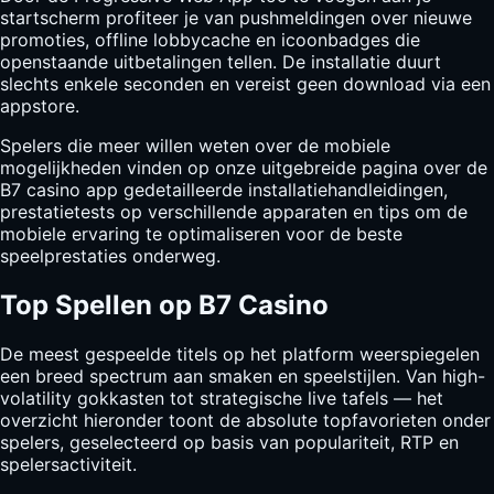
startscherm profiteer je van pushmeldingen over nieuwe
promoties, offline lobbycache en icoonbadges die
openstaande uitbetalingen tellen. De installatie duurt
slechts enkele seconden en vereist geen download via een
appstore.
Spelers die meer willen weten over de mobiele
mogelijkheden vinden op onze uitgebreide pagina over de
B7 casino app
gedetailleerde installatiehandleidingen,
prestatietests op verschillende apparaten en tips om de
mobiele ervaring te optimaliseren voor de beste
speelprestaties onderweg.
Top Spellen op B7 Casino
De meest gespeelde titels op het platform weerspiegelen
een breed spectrum aan smaken en speelstijlen. Van high-
volatility gokkasten tot strategische live tafels — het
overzicht hieronder toont de absolute topfavorieten onder
spelers, geselecteerd op basis van populariteit, RTP en
spelersactiviteit.