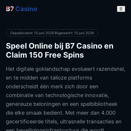
B7
Casino
☰
Gepubliceerd: 15 juni 2026
·
Bijgewerkt: 15 juni 2026
Speel Online bij B7 Casino en
Claim 150 Free Spins
Het digitale goklandschap evolueert razendsnel,
en te midden van talloze platforms
onderscheidt één merk zich door een
combinatie van technologische innovatie,
genereuze beloningen en een spelbibliotheek
die elke smaak bedient. Met meer dan 4.000
gecertificeerde titels, ultrasnelle transacties en
een beveiligingsinfrastructuur die wordt