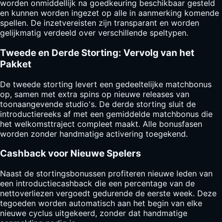
worden onmiddellijk na goedkeuring beschikbaar gesteld
en kunnen worden ingezet op alle in aanmerking komende
spellen. De inzetvereisten zijn transparant en worden
gelijkmatig verdeeld over verschillende speltypen.
Tweede en Derde Storting: Vervolg van het
Pakket
De tweede storting levert een gedeeltelijke matchbonus
op, samen met extra spins op nieuwe releases van
toonaangevende studio's. De derde storting sluit de
introductiereeks af met een gemiddelde matchbonus die
het welkomsttraject compleet maakt. Alle bonusfasen
worden zonder handmatige activering toegekend.
Cashback voor Nieuwe Spelers
Naast de stortingsbonussen profiteren nieuwe leden van
een introductiecashback die een percentage van de
nettoverliezen vergoedt gedurende de eerste week. Deze
tegoeden worden automatisch aan het begin van elke
nieuwe cyclus uitgekeerd, zonder dat handmatige