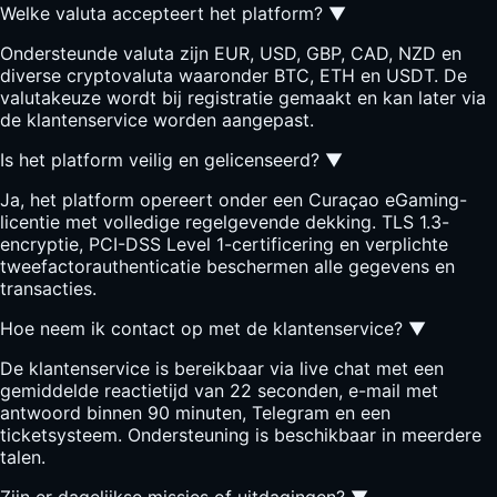
Welke valuta accepteert het platform?
▼
Ondersteunde valuta zijn EUR, USD, GBP, CAD, NZD en
diverse cryptovaluta waaronder BTC, ETH en USDT. De
valutakeuze wordt bij registratie gemaakt en kan later via
de klantenservice worden aangepast.
Is het platform veilig en gelicenseerd?
▼
Ja, het platform opereert onder een Curaçao eGaming-
licentie met volledige regelgevende dekking. TLS 1.3-
encryptie, PCI-DSS Level 1-certificering en verplichte
tweefactorauthenticatie beschermen alle gegevens en
transacties.
Hoe neem ik contact op met de klantenservice?
▼
De klantenservice is bereikbaar via live chat met een
gemiddelde reactietijd van 22 seconden, e-mail met
antwoord binnen 90 minuten, Telegram en een
ticketsysteem. Ondersteuning is beschikbaar in meerdere
talen.