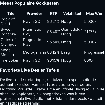
Meest Populaire Gokkasten
Titel
Provider
RTP
Volatiliteit
Max Win
Book of
Play'n GO
96,21%
Hoog
5.000x
Dead
Sweet
Pragmatic
Gemiddeld-
96,48%
21.175x
Bonanza
Play
Hoog
Gates of
Pragmatic
96,50%
Hoog
5.000x
Olympus
Play
Mega
Microgaming
88,12%
Laag
Progressief
Moolah
Fire Joker
Play'n GO
96,15%
Hoog
800x
Favoriete Live Dealer Tafels
De live sectie trekt dagelijks duizenden spelers die de
authentieke sfeer van een fysiek casino waarderen.
Lightning Roulette, Crazy Time en Infinite Blackjack zijn de
absolute koplopers, elk aangedreven vanuit een
professionele live studio met kristalheldere beeldkwaliteit
en naadloze streaming.