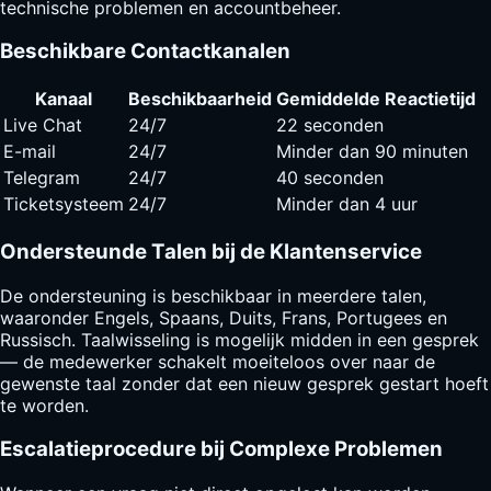
technische problemen en accountbeheer.
Beschikbare Contactkanalen
Kanaal
Beschikbaarheid
Gemiddelde Reactietijd
Live Chat
24/7
22 seconden
E-mail
24/7
Minder dan 90 minuten
Telegram
24/7
40 seconden
Ticketsysteem
24/7
Minder dan 4 uur
Ondersteunde Talen bij de Klantenservice
De ondersteuning is beschikbaar in meerdere talen,
waaronder Engels, Spaans, Duits, Frans, Portugees en
Russisch. Taalwisseling is mogelijk midden in een gesprek
— de medewerker schakelt moeiteloos over naar de
gewenste taal zonder dat een nieuw gesprek gestart hoeft
te worden.
Escalatieprocedure bij Complexe Problemen