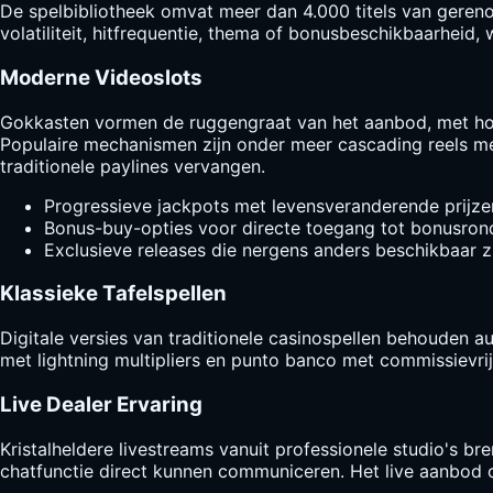
De spelbibliotheek omvat meer dan 4.000 titels van gereno
volatiliteit, hitfrequentie, thema of bonusbeschikbaarheid,
Moderne Videoslots
Gokkasten vormen de ruggengraat van het aanbod, met hond
Populaire mechanismen zijn onder meer cascading reels me
traditionele paylines vervangen.
Progressieve jackpots met levensveranderende prijz
Bonus-buy-opties voor directe toegang tot bonusron
Exclusieve releases die nergens anders beschikbaar z
Klassieke Tafelspellen
Digitale versies van traditionele casinospellen behouden a
met lightning multipliers en punto banco met commissievrij
Live Dealer Ervaring
Kristalheldere livestreams vanuit professionele studio's br
chatfunctie direct kunnen communiceren. Het live aanbod 