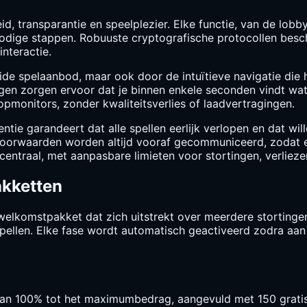
heid, transparantie en speelplezier. Elke functie, van de lo
nodige stappen. Robuuste cryptografische protocollen besc
nteractie.
ide spelaanbod, maar ook door de intuïtieve navigatie die 
en zorgen ervoor dat je binnen enkele seconden vindt wat 
monitors, zonder kwaliteitsverlies of laadvertragingen.
ie garandeert dat alle spellen eerlijk verlopen en dat w
 voorwaarden worden altijd vooraf gecommuniceerd, zodat e
centraal, met aanpasbare limieten voor stortingen, verlieze
akketten
welkomstpakket dat zich uitstrekt over meerdere stortingen
spellen. Elke fase wordt automatisch geactiveerd zodra aa
van 100% tot het maximumbedrag, aangevuld met 150 gratis