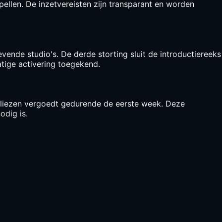
llen. De inzetvereisten zijn transparant en worden
ende studio's. De derde storting sluit de introductiereeks
ige activering toegekend.
rliezen vergoedt gedurende de eerste week. Deze
dig is.