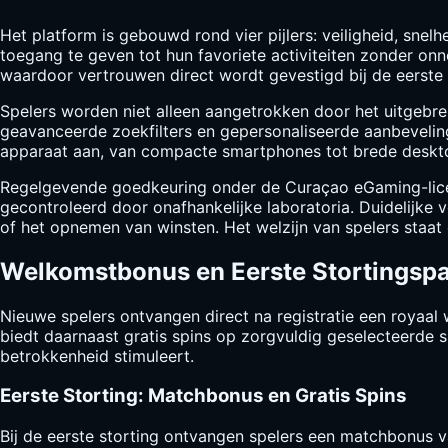
Het platform is gebouwd rond vier pijlers: veiligheid, snel
toegang te geven tot hun favoriete activiteiten zonder on
waardoor vertrouwen direct wordt gevestigd bij de eerste i
Spelers worden niet alleen aangetrokken door het uitgebre
geavanceerde zoekfilters en gepersonaliseerde aanbeveling
apparaat aan, van compacte smartphones tot brede desktop
Regelgevende goedkeuring onder de Curaçao eGaming-licent
gecontroleerd door onafhankelijke laboratoria. Duidelijke
of het opnemen van winsten. Het welzijn van spelers staat 
Welkomstbonus en Eerste Stortingsp
Nieuwe spelers ontvangen direct na registratie een royaal 
biedt daarnaast gratis spins op zorgvuldig geselecteerde 
betrokkenheid stimuleert.
Eerste Storting: Matchbonus en Gratis Spins
Bij de eerste storting ontvangen spelers een matchbonus 