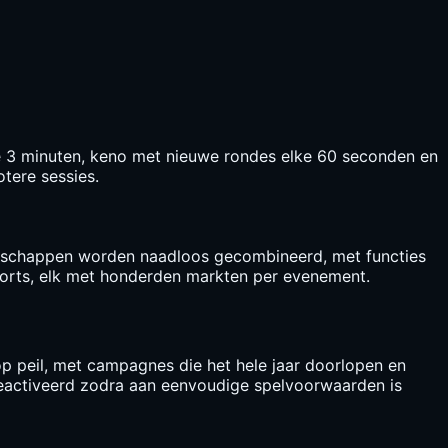
lke 3 minuten, keno met nieuwe rondes elke 60 seconden en
otere sessies.
denschappen worden naadloos gecombineerd, met functies
 esports, elk met honderden markten per evenement.
p peil, met campagnes die het hele jaar doorlopen en
eactiveerd zodra aan eenvoudige spelvoorwaarden is