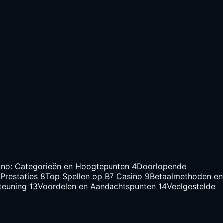
ino: Categorieën en Hoogtepunten
4
Doorlopende
 Prestaties
8
Top Spellen op B7 Casino
9
Betaalmethoden en
teuning
13
Voordelen en Aandachtspunten
14
Veelgestelde