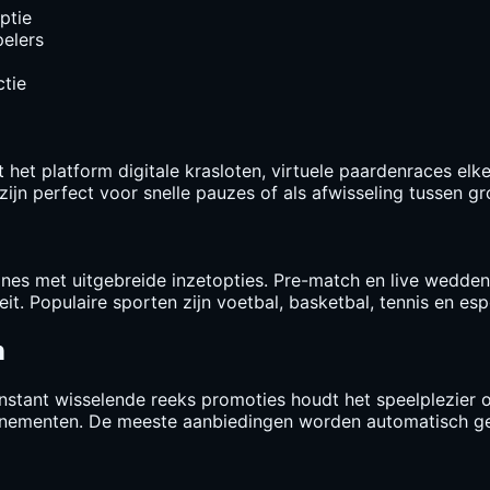
ptie
pelers
ctie
t het platform digitale krasloten, virtuele paardenraces e
ijn perfect voor snelle pauzes of als afwisseling tussen gr
plines met uitgebreide inzetopties. Pre-match en live wed
liteit. Populaire sporten zijn voetbal, basketbal, tennis en
n
stant wisselende reeks promoties houdt het speelplezier o
venementen. De meeste aanbiedingen worden automatisch g