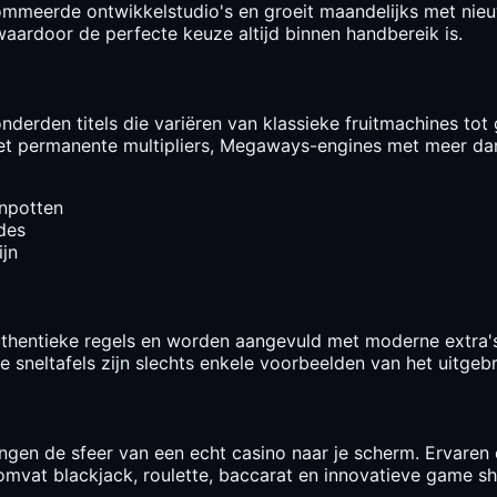
mmeerde ontwikkelstudio's en groeit maandelijks met nieuw
 waardoor de perfecte keuze altijd binnen handbereik is.
erden titels die variëren van klassieke fruitmachines to
t permanente multipliers, Megaways-engines met meer dan 
enpotten
des
ijn
uthentieke regels en worden aangevuld met moderne extra's.
e sneltafels zijn slechts enkele voorbeelden van het uitgeb
engen de sfeer van een echt casino naar je scherm. Ervaren d
omvat blackjack, roulette, baccarat en innovatieve game s