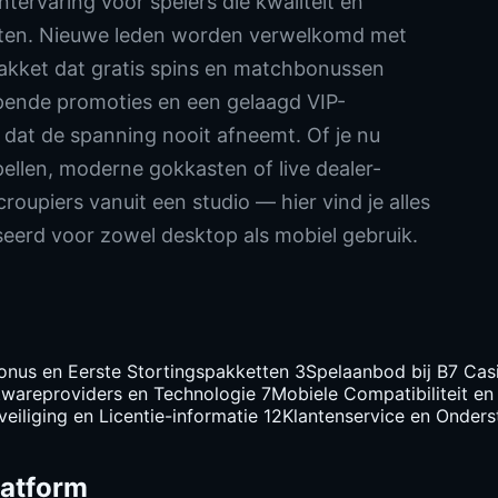
ervaring voor spelers die kwaliteit en
ten. Nieuwe leden worden verwelkomd met
akket dat gratis spins en matchbonussen
opende promoties en een gelaagd VIP-
at de spanning nooit afneemt. Of je nu
pellen, moderne gokkasten of live dealer-
roupiers vanuit een studio — hier vind je alles
seerd voor zowel desktop als mobiel gebruik.
nus en Eerste Stortingspakketten
3
Spelaanbod bij B7 Cas
twareproviders en Technologie
7
Mobiele Compatibiliteit en
veiliging en Licentie-informatie
12
Klantenservice en Onders
latform