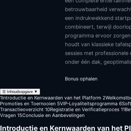
een complete entertainment
betrouwbaarheid verwach
een indrukwekkend startp
combineert, terwijl doorl
programma ervoor zorgen d
houdt van klassieke tafels
sessies met professionele c
onder één dak, geoptimali
Bonus ophalen
☰
Inhoudsopgave
▼
1
Introductie en Kernwaarden van het Platform
2
Welkomstbo
Promoties en Toernooien
5
VIP-Loyaliteitsprogramma
6
Sof
Transactieoverzicht
10
Registratie en Verificatieproces
11
Be
Vragen
15
Conclusie en Aanbevelingen
Introductie en Kernwaarden van het P