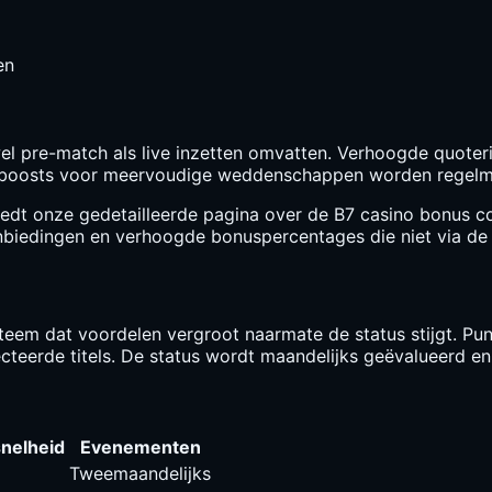
en
el pre-match als live inzetten omvatten. Verhoogde quoter
eboosts voor meervoudige weddenschappen worden regelm
iedt onze gedetailleerde pagina over de
B7 casino bonus c
biedingen en verhoogde bonuspercentages die niet via de 
eem dat voordelen vergroot naarmate de status stijgt. Pun
teerde titels. De status wordt maandelijks geëvalueerd en b
snelheid
Evenementen
Tweemaandelijks